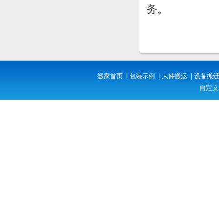
务。
搬家首页
|
包装示例
|
大件搬运
|
设备搬
自定