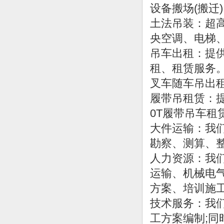
设备搬场(搬迁
土法吊装：超
央空调、电梯
吊车出租：提供8
租、租赁服务
叉车随车吊出租:
履带吊租赁：提供2
0T履带吊车租
大件运输：我
勘察、测算、
人力资源：我
运输、机械电
方案、培训施
技术服务：我
工方案编制;